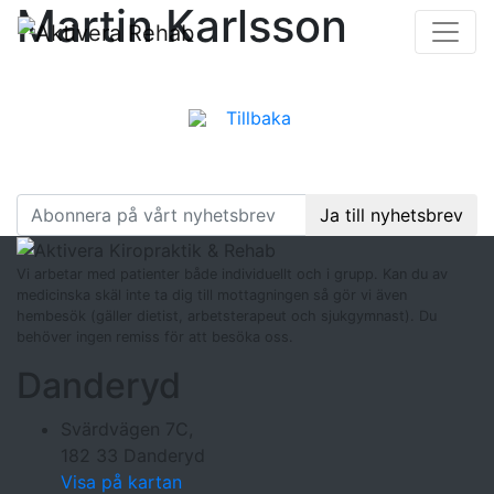
Martin Karlsson
Tillbaka
Följ oss
på facebook
:
Ja till nyhetsbrev
Vi arbetar med patienter både individuellt och i grupp. Kan du av
medicinska skäl inte ta dig till mottagningen så gör vi även
hembesök (gäller dietist, arbetsterapeut och sjukgymnast). Du
behöver ingen remiss för att besöka oss.
Danderyd
Svärdvägen 7C,
182 33 Danderyd
Visa på kartan