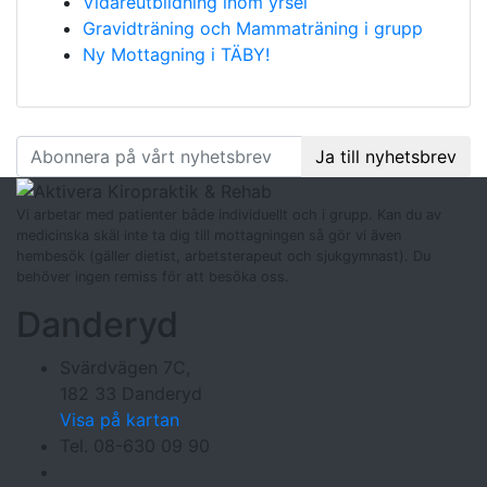
Vidareutbildning inom yrsel
Gravidträning och Mammaträning i grupp
Ny Mottagning i TÄBY!
Följ oss
på facebook
:
Ja till nyhetsbrev
Vi arbetar med patienter både individuellt och i grupp. Kan du av
medicinska skäl inte ta dig till mottagningen så gör vi även
hembesök (gäller dietist, arbetsterapeut och sjukgymnast). Du
behöver ingen remiss för att besöka oss.
Danderyd
Svärdvägen 7C,
182 33 Danderyd
Visa på kartan
Tel. 08-630 09 90