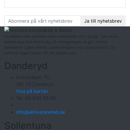
Följ oss
på facebook
:
Ja till nyhetsbrev
Vi arbetar med patienter både individuellt och i grupp. Kan du av
medicinska skäl inte ta dig till mottagningen så gör vi även
hembesök (gäller dietist, arbetsterapeut och sjukgymnast). Du
behöver ingen remiss för att besöka oss.
Danderyd
Svärdvägen 7C,
182 33 Danderyd
Visa på kartan
Tel. 08-630 09 90
info@aktiverarehab.se
Sollentuna