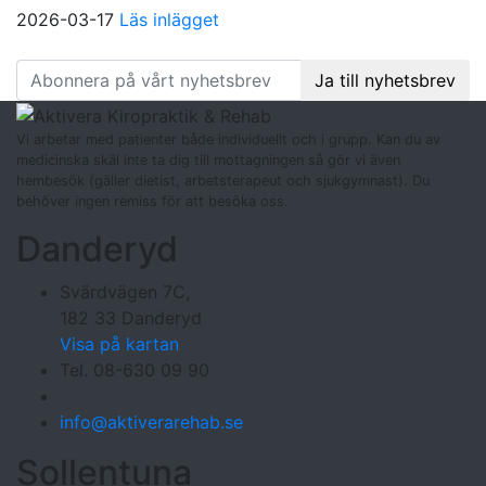
2026-03-17
Läs inlägget
Följ oss
på facebook
:
Ja till nyhetsbrev
Vi arbetar med patienter både individuellt och i grupp. Kan du av
medicinska skäl inte ta dig till mottagningen så gör vi även
hembesök (gäller dietist, arbetsterapeut och sjukgymnast). Du
behöver ingen remiss för att besöka oss.
Danderyd
Svärdvägen 7C,
182 33 Danderyd
Visa på kartan
Tel. 08-630 09 90
info@aktiverarehab.se
Sollentuna