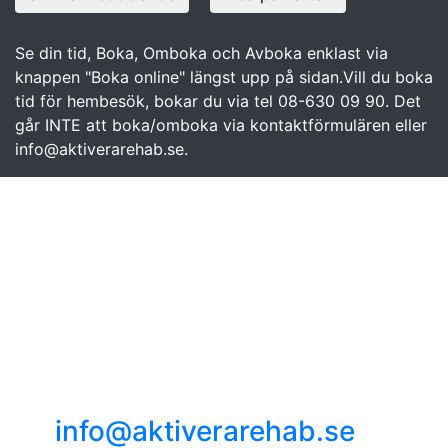
Se din tid, Boka, Omboka och Avboka enklast via
knappen "Boka online" längst upp på sidan.Vill du boka
tid för hembesök, bokar du via tel 08-630 09 90. Det
går INTE att boka/omboka via kontaktförmulären eller
info@aktiverarehab.se.
Mottagning
Danderyd
Tel. 08-630 09 90
Svärdvägen 7 c, 182 33
Danderyd
info@aktiverarehab.se