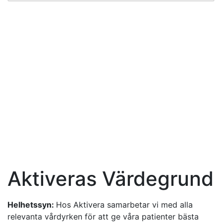
Symptomguide
Klicka på ett besvär eller område här nedan för att
läsa mer:
Smärtor i bröstryggen
Yrsel
Huvudvärk
Migrän
Axelsmärtor
Ischias
Höftsmärtor och
Höftartros
Smärtor från foten
och ankeln
Knä
Knäkontroll
Aktiveras Värdegrund
Helhetssyn:
Hos Aktivera samarbetar vi med alla
relevanta vårdyrken för att ge våra patienter bästa