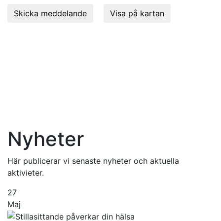
Skicka meddelande
Visa på kartan
Se din tid, Boka, Omboka och Avboka enklast via
knappen "Boka online" längst upp på sidan.Vill du boka
tid för hembesök, bokar du via tel 08-630 09 90. Det
går INTE att boka/omboka via kontaktförmulären eller
info@aktiverarehab.se.
Avbokning sker senast 24 timmar innan bokad tid för
att undvika debitering(400kr).
Nyheter
Här publicerar vi senaste nyheter och aktuella
aktivieter.
27
Maj