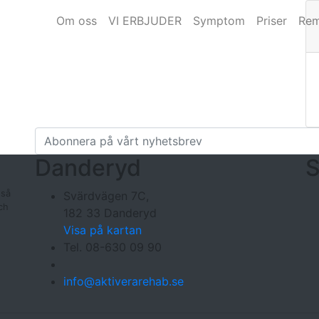
Om oss
VI ERBJUDER
Symptom
Priser
Rem
Danderyd
S
 så
Svärdvägen 7C,
ch
182 33 Danderyd
Visa på kartan
Tel. 08-630 09 90
info@aktiverarehab.se