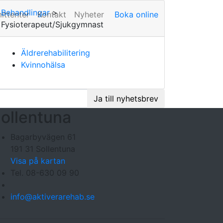
Behandlingar
>
ittenter
Kontakt
Nyheter
Boka online
Fysioterapeut/Sjukgymnast
Äldrerehabilitering
Kvinnohälsa
Ja till nyhetsbrev
ollentuna
Bagarbyvägen 61
191 31 Sollentuna
Visa på kartan
Tel. 08-630 09 90
info@aktiverarehab.se