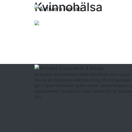
Kvinnohälsa
Följ oss
på facebook
:
Vi arbetar med patienter både individuellt och i grupp.
Kan du av medicinska skäl inte ta dig till mottagningen
gör vi även hembesök (gäller dietist, arbetsterapeut o
sjukgymnast). Du behöver ingen remiss för att besöka
oss.