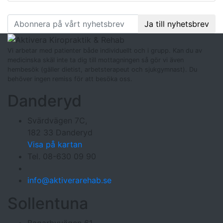
Följ oss
på facebook
:
Ja till nyhetsbrev
Vi arbetar med patienter både individuellt och i grupp. Kan du av
medicinska skäl inte ta dig till mottagningen så gör vi även
hembesök (gäller dietist, arbetsterapeut och sjukgymnast). Du
behöver ingen remiss för att besöka oss.
Danderyd
Svärdvägen 7C,
182 33 Danderyd
Visa på kartan
Tel. 08-630 09 90
info@aktiverarehab.se
Sollentuna