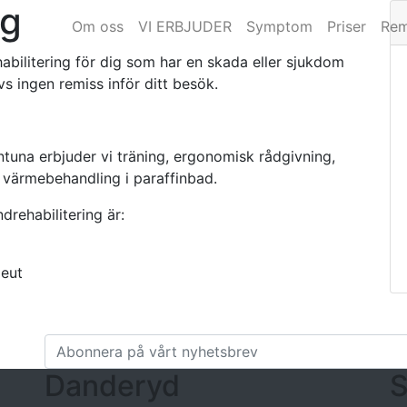
ng
Om oss
VI ERBJUDER
Symptom
Priser
Rem
abilitering för dig som har en skada eller sjukdom
 ingen remiss inför ditt besök.
tuna erbjuder vi träning, ergonomisk rådgivning,
t värmebehandling i paraffinbad.
rehabilitering är:
peut
Danderyd
S