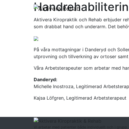
Handrehabiliteri
Aktivera Kiropraktik och Rehab erbjuder reh
som drabbat hand och underarm. Det behövs
På våra mottagningar i Danderyd och Sollen
utprovning och tillverkning av ortoser sam
Våra Arbetsterapeuter som arbetar med hand
Danderyd:
Michelle Inostroza, Legitimerad Arbetstera
Kajsa Löfgren, Legitimerad Arbetsterapeut
Följ oss
på facebook
:
Vi arbetar med patienter både individuellt och i grupp.