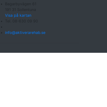
Bagarbyvägen 61
191 31 Sollentuna
Visa på kartan
Tel. 08-630 09 90
info@aktiverarehab.se