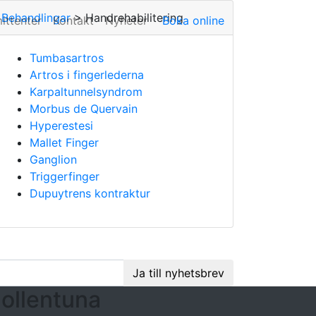
Behandlingar
> Handrehabilitering
ittenter
Kontakt
Nyheter
Boka online
Tumbasartros
Artros i fingerlederna
Karpaltunnelsyndrom
Morbus de Quervain
Hyperestesi
Mallet Finger
Ganglion
Triggerfinger
Dupuytrens kontraktur
Ja till nyhetsbrev
ollentuna