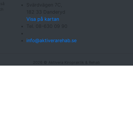
 så
Svärdvägen 7C,
ch
182 33 Danderyd
Visa på kartan
Tel. 08-630 09 90
info@aktiverarehab.se
2026 © Aktivera Kiropraktik & Rehab