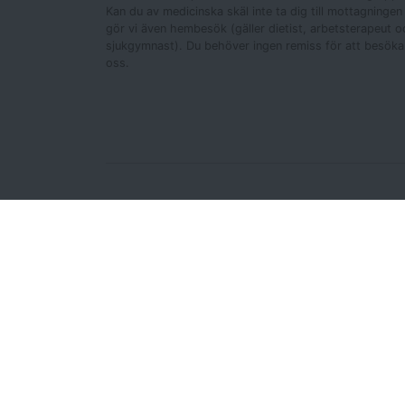
Kan du av medicinska skäl inte ta dig till mottagningen
gör vi även hembesök (gäller dietist, arbetsterapeut o
sjukgymnast). Du behöver ingen remiss för att besöka
oss.